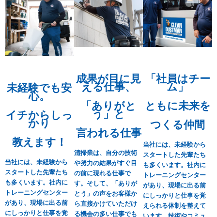
成果が目に見
「社員はチー
える仕事、
ム」
未経験でも安
心。
「ありがと
ともに未来を
う」と
イチからしっ
かり
つくる仲間
言われる仕事
教えます！
当社には、未経験から
清掃業は、自分の技術
スタートした先輩たち
当社には、未経験から
や努力の結果がすぐ目
も多くいます。社内に
スタートした先輩たち
の前に現れる仕事で
トレーニングセンター
も多くいます。社内に
す。そして、「ありが
があり、現場に出る前
トレーニングセンター
とう」の声をお客様か
にしっかりと仕事を覚
があり、現場に出る前
ら直接かけていただけ
えられる体制を整えて
にしっかりと仕事を覚
る機会の多い仕事でも
います。技術やコミュ