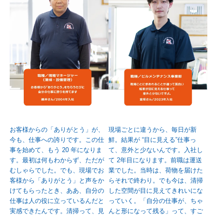
お客様からの「ありがとう」が、
現場ごとに違うから、毎日が新
今も、仕事への誇りです。この仕
鮮。結果が “目に見える”仕事っ
事を始めて、もう 20 年になりま
て、意外と少ないんです。入社し
す。最初は何もわからず、ただが
て 2年目になります。前職は運送
むしゃらでした。でも、現場でお
業でした。当時は、荷物を届けた
客様から「ありがとう」と声をか
らそれで終わり。でも今は、清掃
けてもらったとき、ああ、自分の
した空間が目に見えてきれいにな
仕事は人の役に立っているんだと
っていく。「自分の仕事が、ちゃ
実感できたんです。清掃って、見
んと形になって残る」って、すご